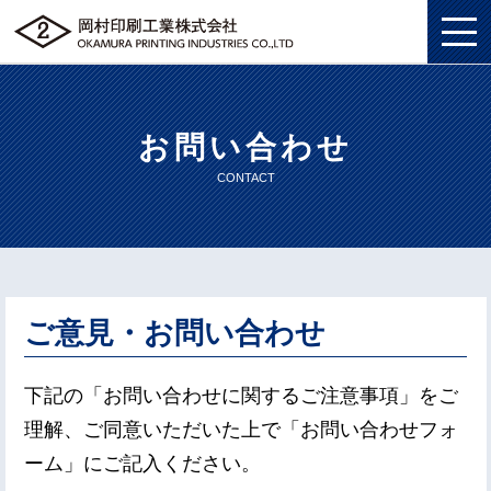
お問い合わせ
私たちについて
CONTACT
総合印刷ソリューション
私たちについてトップ
企画・制作
総合印刷ソリューショントップ
SDGS
ソリューション
企画・制作トップ
商業印刷
環境
ご意見・お問い合わせ
グッズ
ソリューショントップ
プロモーションツール
美術印刷
プライバシーポリシー
下記の「お問い合わせに関するご注意事項」をご
理解、ご同意いただいた上で「お問い合わせフォ
企業情報
グッズトップ
物流ソリューション
3DCG制作
独自の印刷技法
労働における権利に関する方針
ーム」にご記入ください。
採用情報
企業情報トップ
複製原画