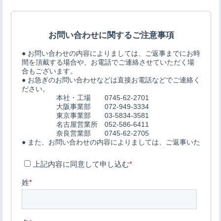
文化財アーカイブ＆複製＆活用
取扱説明書
インクジェット印刷
一般事業主行動計画
代表挨拶
DECOTTE
環境ソリューション
プロフェッショナル・トナー印刷
超印刷（印刷業界の枠を超える取り組みのブログ）
プライバシーポリシー
会社概要
美術散華
周年事業
サイトマップ
沿革
NARA GOODS
文化活動
紙行灯
お問い合わせ
御朱印・御城印