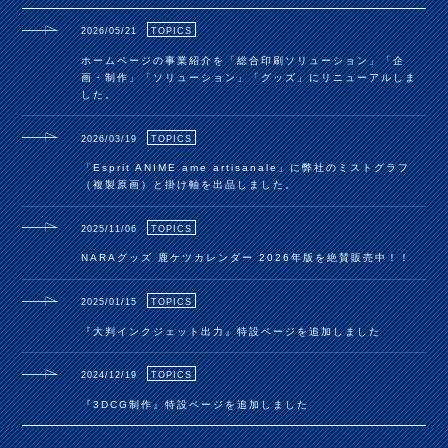
2026/05/21
TOPICS
ホームページの事業紹介を「総合印刷ソリューション」「企
画・制作」「ソリューション」「グッズ」にリニューアルしま
した。
2026/03/19
TOPICS
「Esprit ANIME ame artisanale」に弊社のミストグラフ
（複製原画）と掛け軸を出品しました。
2025/11/06
TOPICS
NARAグッズ 鹿ケツカレンダー 2026年版を絶賛販売中！！
2025/01/15
TOPICS
『大判インクジェット出力』特設ページを追加しました
2024/12/19
TOPICS
『3DCG制作』特設ページを追加しました