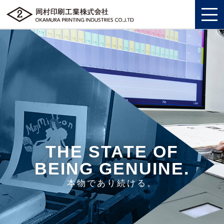
私たちについて
総合印刷ソリューション
私たちについてトップ
企画・制作
総合印刷ソリューショントップ
SDGS
THE STATE OF
ソリューション
企画・制作トップ
商業印刷
環境
BEING GENUINE.
グッズ
ソリューショントップ
プロモーションツール
美術印刷
プライバシーポリシー
本物であり続ける。
企業情報
グッズトップ
物流ソリューション
3DCG制作
独自の印刷技法
労働における権利に関する方針
採用情報
企業情報トップ
複製原画