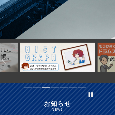
文化財アーカイブ＆複製＆活用
取扱説明書
インクジェット印刷
一般事業主行動計画
代表挨拶
DECOTTE
環境ソリューション
プロフェッショナル・トナー印刷
プライバシーポリシー
サイトマップ
会社概要
美術散華
周年事業
沿革
NARA GOODS
お問い合わせ
文化活動
紙行灯
御朱印・御城印
お知らせ
NEWS