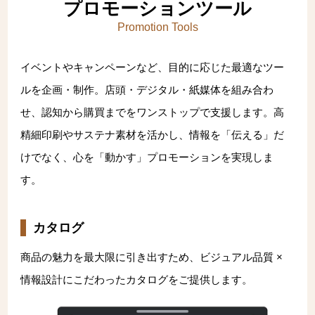
文化財アーカイブ＆複製＆活用
取扱説明書
インクジェット印刷
一般事業主行動計画
プロモーションツール
Promotion Tools
代表挨拶
DECOTTE
環境ソリューション
プロフェッショナル・トナー印刷
超印刷（印刷業界の枠を超える取り組みのブログ）
イベントやキャンペーンなど、目的に応じた最適なツー
プライバシーポリシー
会社概要
美術散華
周年事業
ルを企画・制作。店頭・デジタル・紙媒体を組み合わ
サイトマップ
沿革
NARA GOODS
せ、認知から購買までをワンストップで支援します。高
精細印刷やサステナ素材を活かし、情報を「伝える」だ
文化活動
紙行灯
けでなく、心を「動かす」プロモーションを実現しま
お問い合わせ
す。
御朱印・御城印
カタログ
商品の魅力を最大限に引き出すため、ビジュアル品質 ×
情報設計にこだわったカタログをご提供します。