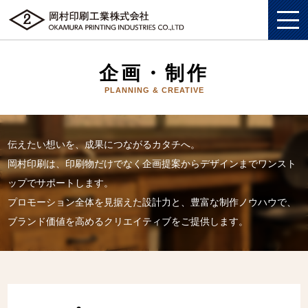
企画・制作
PLANNING & CREATIVE
私たちについて
総合印刷ソリューション
私たちについてトップ
伝えたい想いを、成果につながるカタチへ。
岡村印刷は、印刷物だけでなく企画提案からデザインまでワンスト
企画・制作
総合印刷ソリューショントップ
SDGS
ップでサポートします。
ソリューション
企画・制作トップ
プロモーション全体を見据えた設計力と、豊富な制作ノウハウで、
商業印刷
環境
ブランド価値を高めるクリエイティブをご提供します。
グッズ
ソリューショントップ
プロモーションツール
美術印刷
プライバシーポリシー
企業情報
グッズトップ
物流ソリューション
3DCG制作
独自の印刷技法
労働における権利に関する方針
採用情報
企業情報トップ
複製原画