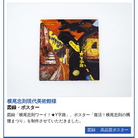
横尾忠則現代美術館様
図録・ポスター
図録「横尾忠則ワーイ！★Y字路」、ポスター「復活！横尾忠則の髑
髏まつり」を制作させていただきました。
図録
高品質ポスター