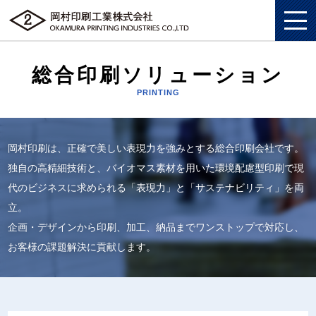
総合印刷ソリューション
PRINTING
私たちについて
総合印刷ソリューション
私たちについてトップ
岡村印刷は、正確で美しい表現力を強みとする総合印刷会社です。
独自の高精細技術と、バイオマス素材を用いた環境配慮型印刷で現
企画・制作
総合印刷ソリューショントップ
SDGS
代のビジネスに求められる「表現力」と「サステナビリティ」を両
ソリューション
企画・制作トップ
立。
商業印刷
環境
企画・デザインから印刷、加工、納品までワンストップで対応し、
グッズ
ソリューショントップ
プロモーションツール
美術印刷
プライバシーポリシー
お客様の課題解決に貢献します。
企業情報
グッズトップ
物流ソリューション
3DCG制作
独自の印刷技法
労働における権利に関する方針
採用情報
企業情報トップ
複製原画