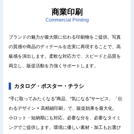
文化財アーカイブ＆複製＆活用
取扱説明書
インクジェット印刷
一般事業主行動計画
商業印刷
代表挨拶
DECOTTE
環境ソリューション
プロフェッショナル・トナー印刷
プライバシーポリシー
Commercial Printing
サイトマップ
会社概要
美術散華
周年事業
ブランドの魅力が最大限に伝わる印刷物をご提供。写真
沿革
NARA GOODS
の質感や商品のディテールを忠実に再現することで、高
級感を演出します。柔軟な対応力で、スピードと品質を
お問い合わせ
文化活動
紙行灯
両立し、販促活動を力強くサポートします。
御朱印・御城印
カタログ・ポスター・チラシ
“手に取ってみたくなる”商品、“気になる”サービス。「伝
わるデザイン × 高精細印刷」で、販促効果を最大化。
小ロット・短納期にも対応。必要な分を、必要なタイミ
ングでご提供します。環境に優しい素材・加工もお選び