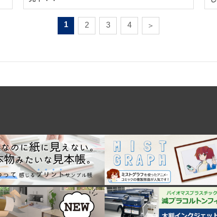
1
2
3
4
＞