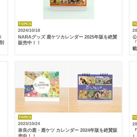
TOPICS
T
2024/10/18
20
株
NARAグッズ 鹿ケツカレンダー 2025年版を絶賛
公
別
販売中！！
「
載
TOPICS
T
2023/10/24
20
ま
奈良の鹿・鹿ケツ カレンダー 2024年版を絶賛販
『
売中！！
し