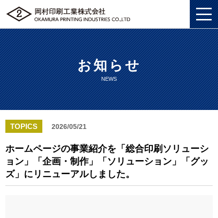
お知らせ
私たちについて
NEWS
総合印刷ソリューション
私たちについてトップ
企画・制作
総合印刷ソリューショントップ
SDGS
TOPICS
2026/05/21
ソリューション
企画・制作トップ
商業印刷
環境
ホームページの事業紹介を「総合印刷ソリューシ
ョン」「企画・制作」「ソリューション」「グッ
グッズ
ソリューショントップ
プロモーションツール
美術印刷
プライバシーポリシー
ズ」にリニューアルしました。
企業情報
グッズトップ
物流ソリューション
3DCG制作
独自の印刷技法
労働における権利に関する方針
採用情報
企業情報トップ
複製原画