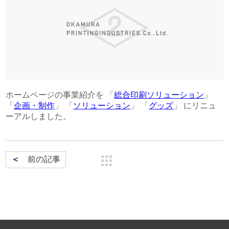
文化財アーカイブ＆複製＆活用
取扱説明書
インクジェット印刷
一般事業主行動計画
代表挨拶
DECOTTE
環境ソリューション
プロフェッショナル・トナー印刷
超印刷（印刷業界の枠を超える取り組みのブログ）
プライバシーポリシー
会社概要
美術散華
周年事業
サイトマップ
沿革
NARA GOODS
ホームページの事業紹介を 「
総合印刷ソリューション
」
文化活動
「
企画・制作
」 「
ソリューション
」 「
グッズ
」 にリニュ
紙行灯
ーアルしました。
お問い合わせ
御朱印・御城印
＜
前の記事