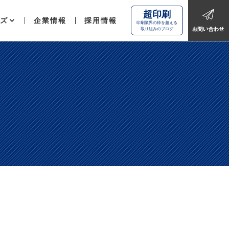
超印刷
ズ
企業情報
採用情報
印刷業界の枠を超える
取り組みのブログ