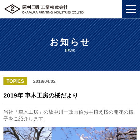
お知らせ
私たちについて
NEWS
総合印刷ソリューション
私たちについてトップ
企画・制作
総合印刷ソリューショントップ
SDGS
TOPICS
2019/04/02
ソリューション
企画・制作トップ
商業印刷
環境
2019年 車木工房の桜だより
グッズ
ソリューショントップ
プロモーションツール
美術印刷
プライバシーポリシー
当社「車木工房」の故中川一政画伯お手植え桜の開花の様
子をご紹介します。
企業情報
グッズトップ
物流ソリューション
3DCG制作
独自の印刷技法
労働における権利に関する方針
採用情報
企業情報トップ
複製原画