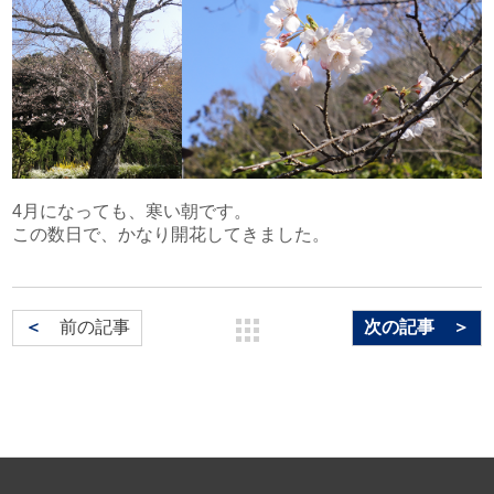
文化財アーカイブ＆複製＆活用
取扱説明書
インクジェット印刷
一般事業主行動計画
代表挨拶
DECOTTE
環境ソリューション
プロフェッショナル・トナー印刷
超印刷（印刷業界の枠を超える取り組みのブログ）
プライバシーポリシー
会社概要
美術散華
周年事業
サイトマップ
沿革
NARA GOODS
4月になっても、寒い朝です。
文化活動
紙行灯
この数日で、かなり開花してきました。
お問い合わせ
御朱印・御城印
＜
前の記事
次の記事 ＞