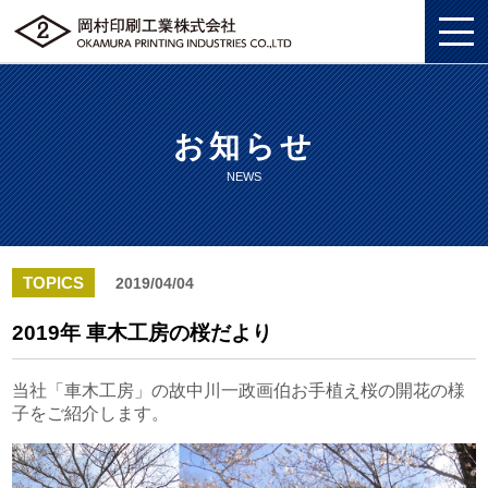
お知らせ
私たちについて
NEWS
総合印刷ソリューション
私たちについてトップ
企画・制作
総合印刷ソリューショントップ
SDGS
TOPICS
2019/04/04
ソリューション
企画・制作トップ
商業印刷
環境
2019年 車木工房の桜だより
グッズ
ソリューショントップ
プロモーションツール
美術印刷
プライバシーポリシー
当社「車木工房」の故中川一政画伯お手植え桜の開花の様
子をご紹介します。
企業情報
グッズトップ
物流ソリューション
3DCG制作
独自の印刷技法
労働における権利に関する方針
採用情報
企業情報トップ
複製原画