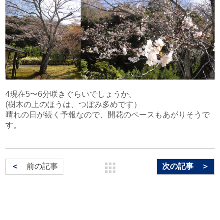
文化財アーカイブ＆複製＆活用
取扱説明書
インクジェット印刷
一般事業主行動計画
代表挨拶
DECOTTE
環境ソリューション
プロフェッショナル・トナー印刷
超印刷（印刷業界の枠を超える取り組みのブログ）
プライバシーポリシー
会社概要
美術散華
周年事業
サイトマップ
沿革
NARA GOODS
4現在5〜6分咲きぐらいでしょうか。
文化活動
紙行灯
(樹木の上のほうは、つぼみ多めです）
晴れの日が続く予報なので、開花のペースもあがりそうで
お問い合わせ
す。
御朱印・御城印
＜
前の記事
次の記事 ＞