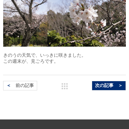
文化財アーカイブ＆複製＆活用
取扱説明書
インクジェット印刷
一般事業主行動計画
代表挨拶
DECOTTE
環境ソリューション
プロフェッショナル・トナー印刷
超印刷（印刷業界の枠を超える取り組みのブログ）
プライバシーポリシー
会社概要
美術散華
周年事業
サイトマップ
沿革
NARA GOODS
きのうの天気で、いっきに咲きました。
文化活動
紙行灯
この週末が、見ごろです。
お問い合わせ
御朱印・御城印
＜
前の記事
次の記事 ＞