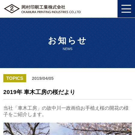
お知らせ
私たちについて
NEWS
総合印刷ソリューション
私たちについてトップ
企画・制作
総合印刷ソリューショントップ
SDGS
TOPICS
2019/04/05
ソリューション
企画・制作トップ
商業印刷
環境
2019年 車木工房の桜だより
グッズ
ソリューショントップ
プロモーションツール
美術印刷
プライバシーポリシー
当社「車木工房」の故中川一政画伯お手植え桜の開花の様
子をご紹介します。
企業情報
グッズトップ
物流ソリューション
3DCG制作
独自の印刷技法
労働における権利に関する方針
採用情報
企業情報トップ
複製原画