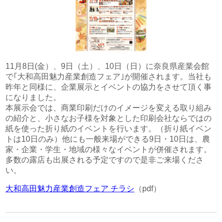
文化財アーカイブ＆複製＆活用
取扱説明書
インクジェット印刷
一般事業主行動計画
代表挨拶
DECOTTE
環境ソリューション
プロフェッショナル・トナー印刷
超印刷（印刷業界の枠を超える取り組みのブログ）
プライバシーポリシー
会社概要
美術散華
周年事業
11月8日(金）、9日（土）、10日（日）に奈良県産業会館
サイトマップ
沿革
で｢大和高田魅力産業創造フェア｣が開催されます。当社も
NARA GOODS
昨年と同様に、企業展示とイベントの協力をさせて頂く事
になりました。
文化活動
紙行灯
本展示会では、商業印刷だけのイメージを変える取り組み
お問い合わせ
の紹介と、小さなお子様を対象とした印刷会社ならではの
御朱印・御城印
紙を使った折り紙のイベントを行います。（折り紙イベン
トは10日のみ）他にも一般来場ができる9日・10日は、農
家・企業・学生・地域の様々なイベントが併催されます。
多数の露店も出展される予定ですので是非ご来場くださ
い。
大和高田魅力産業創造フェア チラシ
（pdf）