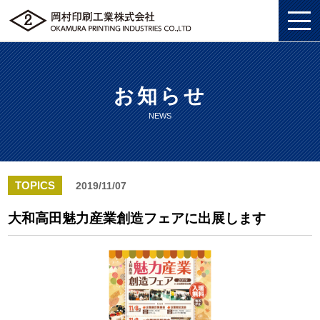
お知らせ
私たちについて
NEWS
総合印刷ソリューション
私たちについてトップ
企画・制作
総合印刷ソリューショントップ
SDGS
TOPICS
2019/11/07
ソリューション
企画・制作トップ
商業印刷
環境
大和高田魅力産業創造フェアに出展します
グッズ
ソリューショントップ
プロモーションツール
美術印刷
プライバシーポリシー
企業情報
グッズトップ
物流ソリューション
3DCG制作
独自の印刷技法
労働における権利に関する方針
採用情報
企業情報トップ
複製原画