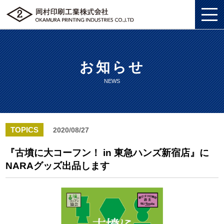
お知らせ
私たちについて
NEWS
総合印刷ソリューション
私たちについてトップ
企画・制作
総合印刷ソリューショントップ
SDGS
TOPICS
2020/08/27
ソリューション
企画・制作トップ
商業印刷
環境
『古墳に大コーフン！ in 東急ハンズ新宿店』に
NARAグッズ出品します
グッズ
ソリューショントップ
プロモーションツール
美術印刷
プライバシーポリシー
企業情報
グッズトップ
物流ソリューション
3DCG制作
独自の印刷技法
労働における権利に関する方針
採用情報
企業情報トップ
複製原画