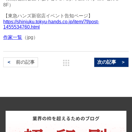
8F）
【東急ハンズ新宿店イベント告知ページ】
https://shinjuku.tokyu-hands.co.jp/item/7f/post-
1455534760.html
作家一覧
（jpg）
＜
前の記事
次の記事 ＞