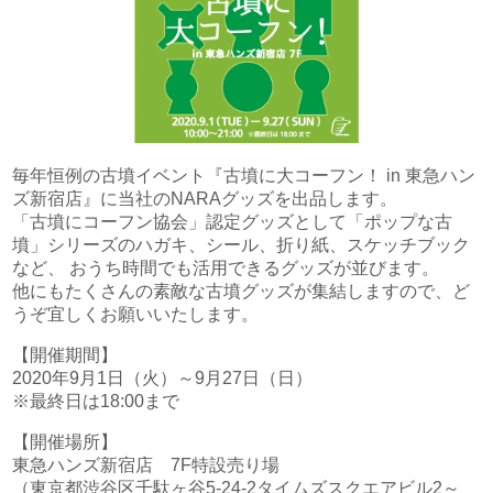
文化財アーカイブ＆複製＆活用
取扱説明書
インクジェット印刷
一般事業主行動計画
代表挨拶
DECOTTE
環境ソリューション
プロフェッショナル・トナー印刷
超印刷（印刷業界の枠を超える取り組みのブログ）
プライバシーポリシー
会社概要
美術散華
周年事業
サイトマップ
沿革
NARA GOODS
毎年恒例の古墳イベント『古墳に大コーフン！ in 東急ハン
ズ新宿店』に当社のNARAグッズを出品します。
「古墳にコーフン協会」認定グッズとして「ポップな古
文化活動
紙行灯
墳」シリーズのハガキ、シール、折り紙、スケッチブック
お問い合わせ
など、 おうち時間でも活用できるグッズが並びます。
御朱印・御城印
他にもたくさんの素敵な古墳グッズが集結しますので、ど
うぞ宜しくお願いいたします。
【開催期間】
2020年9月1日（火）～9月27日（日）
※最終日は18:00まで
【開催場所】
東急ハンズ新宿店 7F特設売り場
（東京都渋谷区千駄ヶ谷5-24-2タイムズスクエアビル2～