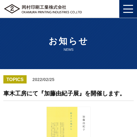
お知らせ
私たちについて
NEWS
総合印刷ソリューション
私たちについてトップ
企画・制作
総合印刷ソリューショントップ
SDGS
TOPICS
2022/02/25
ソリューション
企画・制作トップ
商業印刷
環境
車木工房にて『加藤由紀子展』を開催します。
グッズ
ソリューショントップ
プロモーションツール
美術印刷
プライバシーポリシー
企業情報
グッズトップ
物流ソリューション
3DCG制作
独自の印刷技法
労働における権利に関する方針
採用情報
企業情報トップ
複製原画