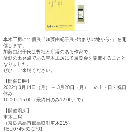
文化財アーカイブ＆複製＆活用
取扱説明書
インクジェット印刷
一般事業主行動計画
代表挨拶
DECOTTE
環境ソリューション
プロフェッショナル・トナー印刷
超印刷（印刷業界の枠を超える取り組みのブログ）
プライバシーポリシー
会社概要
美術散華
周年事業
車木工房にて個展『加藤由紀子展 -始まりの地から- 』を開
サイトマップ
沿革
催します。
NARA GOODS
加藤由紀子氏は弊社と所縁のある作家で、
活動の出発点である車木工房にて展覧会を開催することと
文化活動
紙行灯
なりました。
お問い合わせ
ぜひ、ご来場ください。
御朱印・御城印
【開催日時】
2022年3月14日（月） ～ 3月28日（月） ※土・日・祝日
休み
10:00～15:00（最終日のみ12:00まで）
【開催場所】
車木工房
（奈良県高市郡高取町車木215）
TEL:0745-62-2701