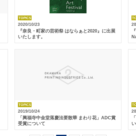
TOPICS
T
2020/10/23
20
『奈良・町家の芸術祭 はならぁと2020』に出展
『
いたします。
N
TOPICS
T
2019/10/24
20
「興福寺中金堂落慶法要散華 まわり花」ADC賞
「
受賞について
い