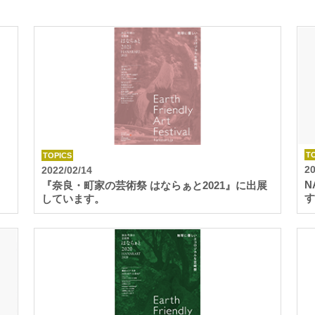
T
TOPICS
20
2022/02/14
N
『奈良・町家の芸術祭 はならぁと2021』に出展
す
しています。