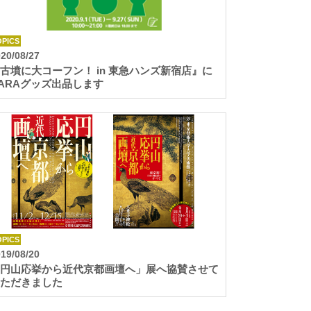
OPICS
20/08/27
古墳に大コーフン！ in 東急ハンズ新宿店』に
ARAグッズ出品します
OPICS
19/08/20
円山応挙から近代京都画壇へ」展へ協賛させて
ただきました