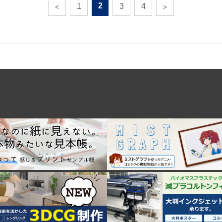
2
1
3
4
＜
＞