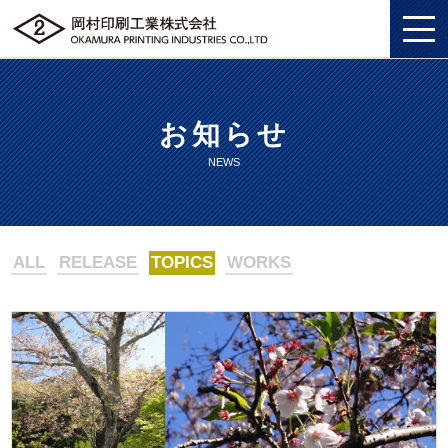
お知らせ
私たちについて
NEWS
総合印刷ソリューション
私たちについてトップ
企画・制作
総合印刷ソリューショントップ
SDGS
ALL
RELEASE
TOPICS
WORKS
ソリューション
企画・制作トップ
商業印刷
環境
グッズ
ソリューショントップ
プロモーションツール
美術印刷
プライバシーポリシー
企業情報
グッズトップ
物流ソリューション
3DCG制作
独自の印刷技法
労働における権利に関する方針
採用情報
企業情報トップ
複製原画