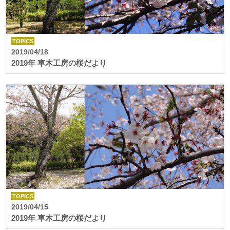
文化財アーカイブ＆複製＆活用
取扱説明書
インクジェット印刷
一般事業主行動計画
代表挨拶
DECOTTE
環境ソリューション
プロフェッショナル・トナー印刷
プライバシーポリシー
TOPICS
サイトマップ
2019/04/18
会社概要
美術散華
周年事業
2019年 車木工房の桜だより
沿革
NARA GOODS
お問い合わせ
文化活動
紙行灯
御朱印・御城印
TOPICS
2019/04/15
2019年 車木工房の桜だより